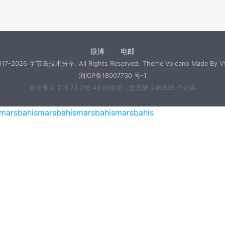
微博
电邮
017-2026 字节岛技术分享. All Rights Reserved.
Theme Volcano Made By Vt
湘ICP备18007730 号-1
欢迎来自
216.73.216.43 的朋友，
您是第
246839
个访客
marsbahis
marsbahis
marsbahis
marsbahis