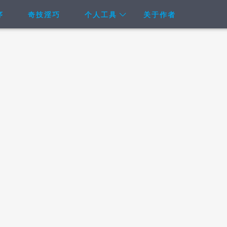
序
奇技淫巧
个人工具
关于作者